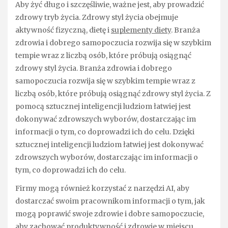
Aby żyć długo i szczęśliwie, ważne jest, aby prowadzić
zdrowy tryb życia. Zdrowy styl życia obejmuje
aktywność fizyczną, dietę i
suplementy diety
. Branża
zdrowia i dobrego samopoczucia rozwija się w szybkim
tempie wraz z liczbą osób, które próbują osiągnąć
zdrowy styl życia. Branża zdrowia i dobrego
samopoczucia rozwija się w szybkim tempie wraz z
liczbą osób, które próbują osiągnąć zdrowy styl życia. Z
pomocą sztucznej inteligencji ludziom łatwiej jest
dokonywać zdrowszych wyborów, dostarczając im
informacji o tym, co doprowadzi ich do celu. Dzięki
sztucznej inteligencji ludziom łatwiej jest dokonywać
zdrowszych wyborów, dostarczając im informacji o
tym, co doprowadzi ich do celu.
Firmy mogą również korzystać z narzędzi AI, aby
dostarczać swoim pracownikom informacji o tym, jak
mogą poprawić swoje zdrowie i dobre samopoczucie,
aby zachować produktywność i zdrowie w miejscu