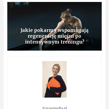
Jakie pokarmy wspomagają
regenerację mięśni po
intensywnym treningu?
Parpamedia.pl