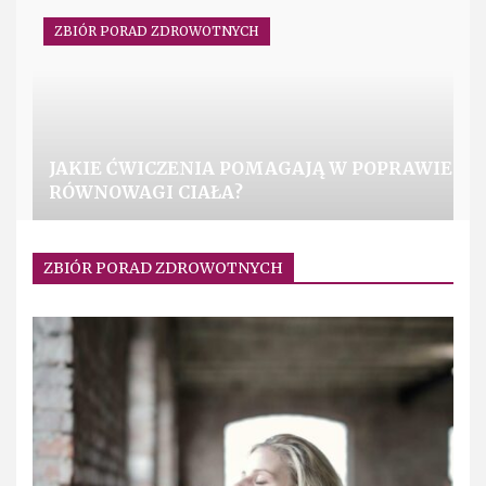
ZBIÓR PORAD ZDROWOTNYCH
JAKIE ĆWICZENIA POMAGAJĄ W POPRAWIE
RÓWNOWAGI CIAŁA?
ZBIÓR PORAD ZDROWOTNYCH