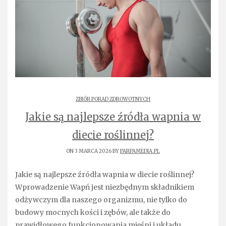
ZBIÓR PORAD ZDROWOTNYCH
Jakie są najlepsze źródła wapnia w
diecie roślinnej?
ON 3 MARCA 2026 BY
PARPAMEDIA.PL
Jakie są najlepsze źródła wapnia w diecie roślinnej?
Wprowadzenie Wapń jest niezbędnym składnikiem
odżywczym dla naszego organizmu, nie tylko do
budowy mocnych kości i zębów, ale także do
prawidłowego funkcjonowania mięśni i układu