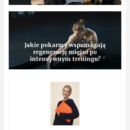
Jakie pokarmy wspomagają
regenerację mięśni po
intensywnym treningu?