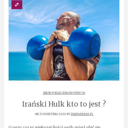
ZBIÓR PORAD ZDROWOTNYCH
Irański Hulk kto to jest ?
ON 25 KWIETNIA 2020 BY
PARPAMEDIA.PL
O uszy coraz większej ilości osób mógł obić się