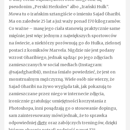
pseudonim „Perski Herkules” albo „Irański Hulk”.
Mowa tu o irańskim sztangiście o imieniu Sajad Gharibi.
Ma on zaledwie 25 lat a już waży ponad 170 kilogramów.
Co ważne – masę jego ciała stanowią praktycznie same
mięśnie; jest więc jednym z największych sportowców
na świecie, a niektórzy porównują go do Hulka, zielonej
postaci z komiksów Marvela. Nigdzie nie jest podany
wzrost Gharibiego, jednak sądząc po jego zdjęciach
zamieszczanych w social mediach (Instagram:
@sajadgharibii), można śmiało powiedzieć, że jest on
monstrualnym mężczyzną. Wiele osób nie wierzy, że
Sajad Gharibi na żywo wygląda tak, jak pokazują to
zamieszczane przez niego w internecie zdjęcia,
ironicznie gratulując umiejętności korzystania z
Photoshopa, inni posądzają go o stosowanie dopingu,
sam zainteresowany mówi jednak, że to sprawka
odpowiedniej
diety
oraz zabójczych treningów, dzięki