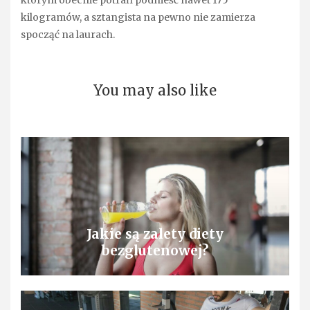
którym obecnie potrafi podnieść nawet 175
kilogramów, a sztangista na pewno nie zamierza
spocząć na laurach.
You may also like
Jakie są zalety diety
bezglutenowej?