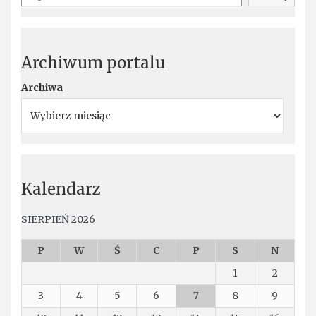
Archiwum portalu
Archiwa
Kalendarz
SIERPIEŃ 2026
P
W
Ś
C
P
S
N
1
2
3
4
5
6
7
8
9