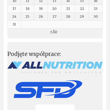
10
11
12
13
14
15
16
17
18
19
20
21
22
23
24
25
26
27
28
29
30
31
« lip
Podjęte współprace: