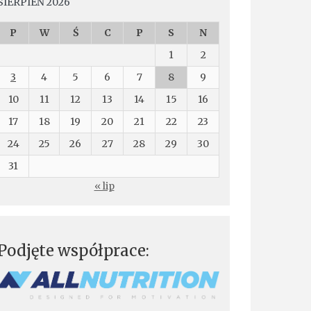
SIERPIEŃ 2026
P
W
Ś
C
P
S
N
1
2
3
4
5
6
7
8
9
10
11
12
13
14
15
16
17
18
19
20
21
22
23
24
25
26
27
28
29
30
31
« lip
Podjęte współprace: