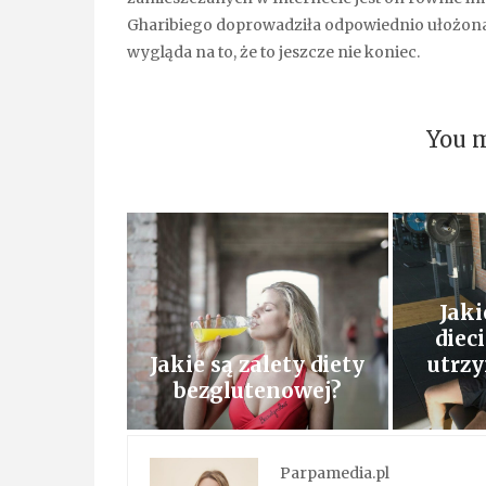
Gharibiego doprowadziła odpowiednio ułożon
wygląda na to, że to jeszcze nie koniec.
You m
Jak
diec
Jakie są zalety diety
utrz
bezglutenowej?
Parpamedia.pl