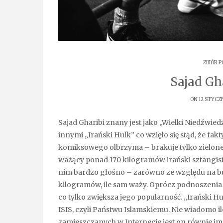
ZBIÓR 
Sajad Gha
ON 12 STYCZ
Sajad Gharibi znany jest jako „Wielki Niedźwiedź”. Ma on również kilka innych pseudonimów, między
innymi „Irański Hulk” co wzięło się stąd, że 
komiksowego olbrzyma – brakuje tylko zieloneg
ważący ponad 170 kilogramów irański sztangista i
nim bardzo głośno – zarówno ze względu na budow
kilogramów, ile sam waży. Oprócz podnoszenia 
co tylko zwiększa jego popularność. „Irański H
ISIS, czyli Państwu Islamskiemu. Nie wiadomo i
zamieszczanych w Internecie jest on równie im