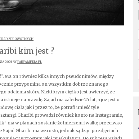
PORAD ZDROWOTNYCH
ribi kim jest ?
NIA 2021 BY
PARPAMEDIA.PL
faktycznie przypomina on wszystkim dobrze znanego
o odcienia skóry. Niektórym ciężko jest uwierzyć, że
stnieje naprawdę. Sajad ma zaledwie 25 lat, a już jest o
ę ciała jak i przez to, że potrafi unieść tyle
sztangi Gharibi prowadzi również konto na Instagramie,
ulk” ma w planach zostanie żołnierzem i walkę przeciwko
le Sajad Gharibi ma wzrostu, jednak sądząc po zdjęciach
ponujący wzrostem jak i muskulaturą. Do sukcesu Sajada