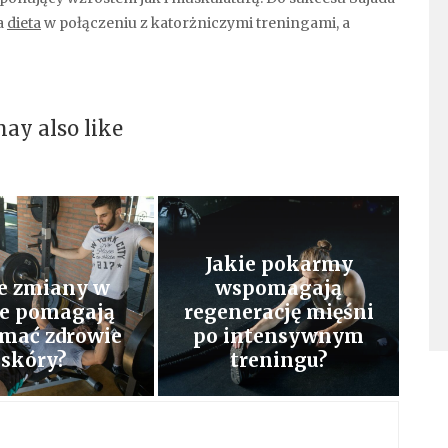
a
dieta
w połączeniu z katorżniczymi treningami, a
ay also like
Jakie pokarmy
ie zmiany w
wspomagają
ie pomagają
regenerację mięśni
ymać zdrowie
po intensywnym
skóry?
treningu?